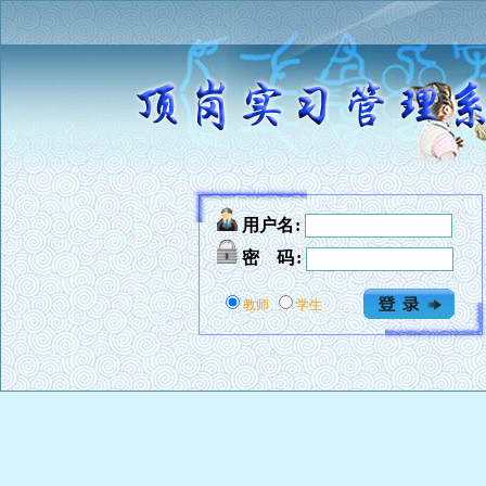
用户名
:
密 码
:
教师
学生